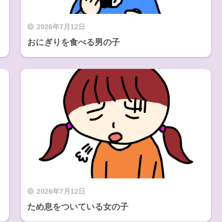
2026年7月12日
おにぎりを食べる男の子
2026年7月12日
ため息をついている女の子