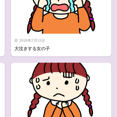
2026年7月12日
大泣きする女の子