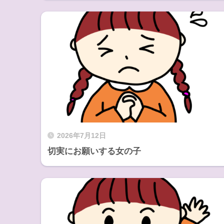
2026年7月12日
切実にお願いする女の子