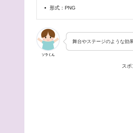
形式：PNG
舞台やステージのような効
ソラくん
スポ