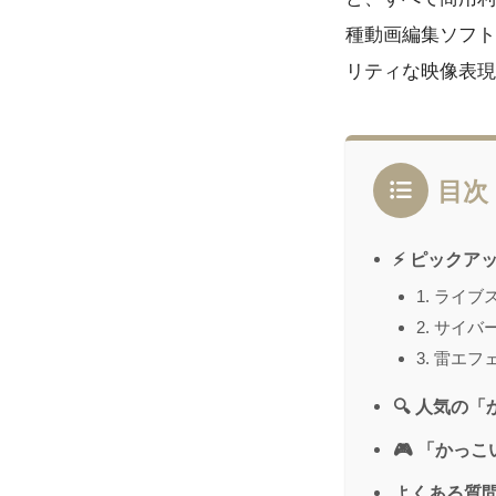
種動画編集ソフト（Pr
リティな映像表現
目次
⚡ ピックア
1. ライ
2. サイ
3. 雷エフ
🔍 人気の
🎮 「かっ
よくある質問