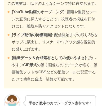
この素材は、以下のようなシーンで特に役立ちます。
[YouTube動画のオープニング]:
冒頭や重要なシー
ンの直前に挿入することで、視聴者の視線を釘付
けにし、離脱を防ぐアクセントになります。
[ライブ配信の待機画面]:
配信開始までの残り3秒を
ポップに演出し、リスナーのワクワク感を視覚的
に盛り上げます。
[軽量データ＆合成素材としての使いやすさ]:
扱い
やすい
GIF形式
の動く画像なのでデータが軽く、動
画編集ソフトやOBSなどの配信ツールに配置する
だけで簡単に合成・装飾が可能です。
手書き数字のカウントダウン素材です！