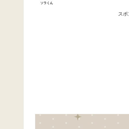
ソラくん
スポ