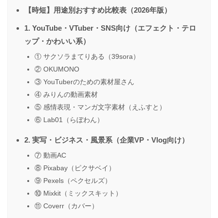
【時短】用途別おすすめ比較表（2026年版）
1. YouTube・VTuber・SNS向け（エフェクト・テロ
ップ・かわいい系）
① サクソラまてりある（39sora）
② OKUMONO
③ YouTuberのための素材屋さん
④ みりんの動画素材
⑤ 感情表現・マンガ文字素材（えふすと）
⑥ Lab01（らぼわん）
2. 実写・ビジネス・風景系（企業VP・Vlog向け）
⑦ 動画AC
⑧ Pixabay（ピクサベイ）
⑨ Pexels（ペクセルズ）
⑩ Mixkit（ミックスキット）
⑪ Coverr（カバー）