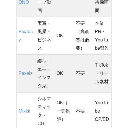
ONO
ープ動
待機画
画
面
実写・
不要
企業
Pixaba
風景・
（高画
PR・
OK
y
ビジネ
質は必
YouTu
ス
要）
be背景
縦型・
TikTok
エモ・
Pexels
OK
不要
・リー
インス
ル素材
タ系
シネマ
OK（
YouTu
ティッ
Mixkit
一部制
不要
be
ク・
限）
OP/ED
CG